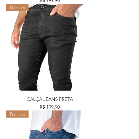
R$ 199,90
Premium
CALÇA JEANS PRETA
Preço
R$ 199,90
Premium