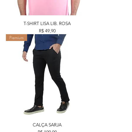
T-SHIRT LISA LIB. ROSA
Preço
R$ 49,90
Premium
CALÇA SARJA
Preço