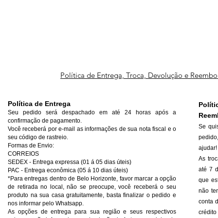
Política de Entrega, Troca, Devolução e Reembo
Política de Entrega
Polí
Seu pedido será despachado em até 24 horas após a
Reem
confirmação de pagamento.
Se qui
Você receberá por e-mail as informações de sua nota fiscal e o
seu código de rastreio.
pedido
Formas de Envio:
ajudar!
CORREIOS
As tro
SEDEX - Entrega expressa (01 á 05 dias úteis)
até 7 
PAC - Entrega econômica (05 á 10 dias úteis)
*Para entregas dentro de Belo Horizonte, favor marcar a opção
que es
de retirada no local, não se preocupe, você receberá o seu
não ten
produto na sua casa gratuitamente, basta finalizar o pedido e
conta d
nos informar pelo Whatsapp.
As opções de entrega para sua região e seus respectivos
crédit