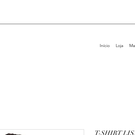
Início
Loja
Ma
T-SHIRT LI