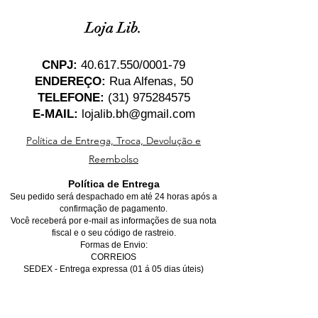
Loja Lib.
CNPJ:
40.617.550
/0001-79
ENDEREÇO:
Rua Alfenas, 50
TELEFONE:
(31) 975284575
E-MAIL:
lojalib.bh@gmail.com
Política de Entrega, Troca, Devolução e
Reembolso
Política de Entrega
Seu pedido será despachado em até 24 horas após a
confirmação de pagamento.
Você receberá por e-mail as informações de sua nota
fiscal e o seu código de rastreio.
Formas de Envio:
CORREIOS
SEDEX - Entrega expressa (01 á 05 dias úteis)
PAC - Entrega econômica (05 á 10 dias úteis)
*Para entregas dentro de Belo Horizonte, favor marcar
a opção de retirada no local, não se preocupe, você
receberá o seu produto na sua casa gratuitamente,