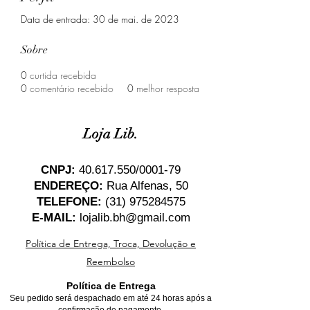
Data de entrada: 30 de mai. de 2023
Sobre
0
curtida recebida
0
comentário recebido
0
melhor resposta
Loja Lib.
CNPJ:
40.617.550
/0001-79
ENDEREÇO:
Rua Alfenas, 50
TELEFONE:
(31) 975284575
E-MAIL:
lojalib.bh@gmail.com
Política de Entrega, Troca, Devolução e
Reembolso
Política de Entrega
Seu pedido será despachado em até 24 horas após a