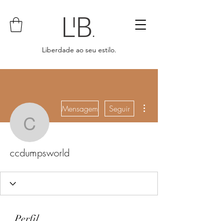
Liberdade ao seu estilo.
Mais ações
Mensagem
Seguir
ccdumpsworld
ccdumpsworld
Perfil